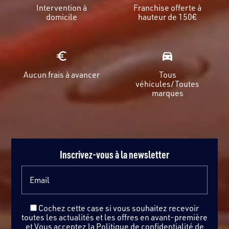
Intervention à
Franchise offerte à
domicile
hauteur de 150€
euro_symbol
directions_car_filled
Aucun frais à avancer
Tous
véhicules/Toutes
marques
Inscrivez-vous à la newsletter
Email
Cochez cette case si vous souhaitez recevoir
toutes les actualités et les offres en avant-première
et Vous acceptez la
Politique de confidentialité
de